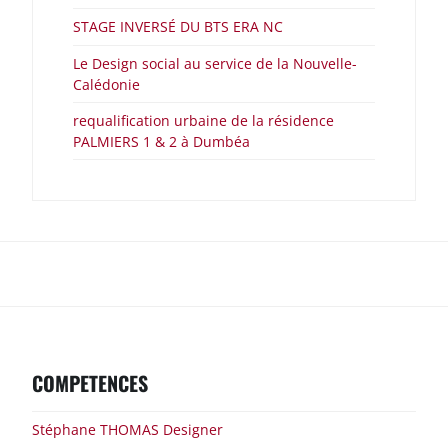
STAGE INVERSÉ DU BTS ERA NC
Le Design social au service de la Nouvelle-
Calédonie
requalification urbaine de la résidence
PALMIERS 1 & 2 à Dumbéa
Stéphane
Nous
THOMAS
contacter
Designer
COMPETENCES
Stéphane THOMAS Designer